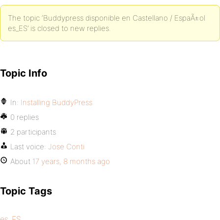
The topic ‘Buddypress disponible en Castellano / EspaÃ±ol
es_ES’ is closed to new replies.
Topic Info
In:
Installing BuddyPress
0 replies
2 participants
Last voice:
Jose Conti
About
17 years, 8 months ago
Topic Tags
es_ES