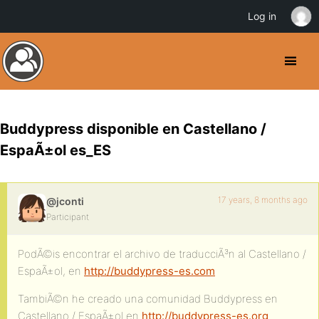
Log in
Buddypress disponible en Castellano /
EspaÃ±ol es_ES
17 years, 8 months ago
@jconti
Participant
PodÃ©is encontrar el archivo de traducciÃ³n al Castellano /
EspaÃ±ol, en
http://buddypress-es.com
TambiÃ©n he creado una comunidad Buddypress en
Castellano / EspaÃ±ol en
http://buddypress-es.org
.