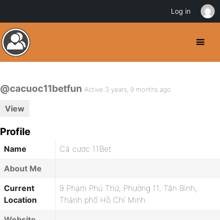
Log in
@cacuoc11betfun
Active 3 years, 9 months ago
View
Profile
Name
Cá cược 11Bet
About Me
Current
9 Phạm Phú Thứ, Phường 11, Tân Bình,
Location
Thành phố Hồ Chí Minh
Website