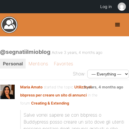
Log in
@segnatiilmioblog
Active 3 years, 4 months ago
Personal
Mentions
Favorites
Show:
Maria Amato
started the topic
Utilizzo di
3 years, 4 months ago
bbpress per creare un sito di annunci
in the
forum
Creating & Extending
Salve vorrei sapere se con bbpress o
Buddypress posso creare un sito dove gli utenti
possono postare degli annunci gratuiti e che