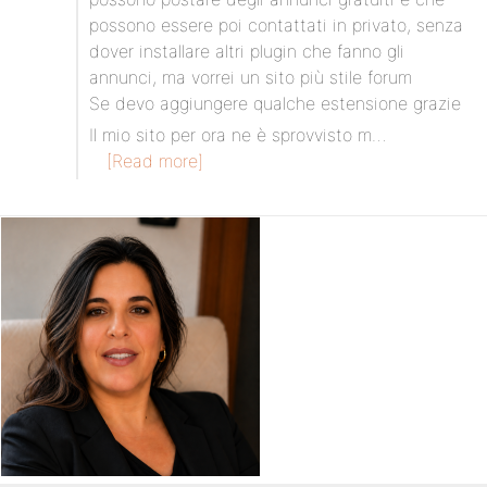
possono essere poi contattati in privato, senza
dover installare altri plugin che fanno gli
annunci, ma vorrei un sito più stile forum
Se devo aggiungere qualche estensione grazie
Il mio sito per ora ne è sprovvisto m…
[Read more]