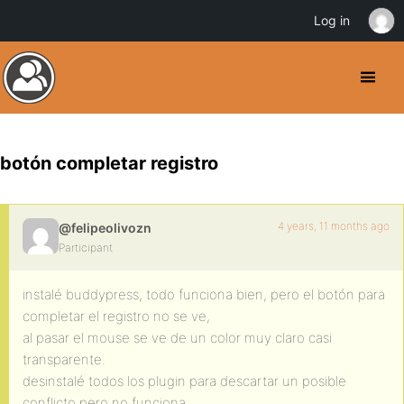
Log in
botón completar registro
4 years, 11 months ago
@felipeolivozn
Participant
instalé buddypress, todo funciona bien, pero el botón para
completar el registro no se ve,
al pasar el mouse se ve de un color muy claro casi
transparente.
desinstalé todos los plugin para descartar un posible
conflicto pero no funciona.