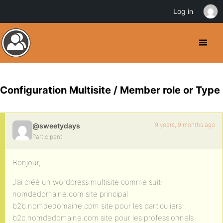
Log in
Configuration Multisite / Member role or Type
9 years, 9 months ago
@sweetydays
Participant
Bonjour,
J’ai créé un wordpress multisite comme suit:
nomdedomaine.com site principal
b2b.nomdedomaine.com site pour les particuliers
b2c.nomdedomaine.com site pour les professionnels