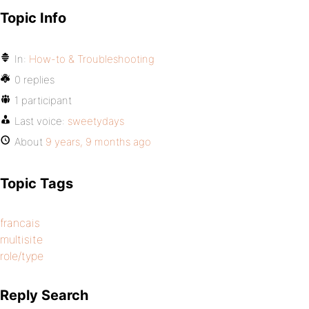
Topic Info
In:
How-to & Troubleshooting
0 replies
1 participant
Last voice:
sweetydays
About
9 years, 9 months ago
Topic Tags
francais
multisite
role/type
Reply Search