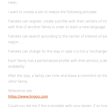
Hello,
I want to create a site to realize the following principle:
Families can register, create a profile with their centers of i
with that of another family in order to learn a new language.
Families can search according to the center of interest of 
region …
Families can charge for the stay in case it is not a “exchange
Each family has a personalized profile with their photos, a des
availability.
After the stay, a family can note and leave a comment on the
other family.
Reference site:
https://www.lingoo.com
Could you tell me if this is possible with your plugin, if so ho