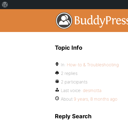
Topic Info
In:
How-to & Troubleshooting
2 replies
2 participants
Last voice:
desmotta
About
9 years, 8 months ago
Reply Search