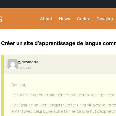
About
News
Codex
Develop
Créer un site d’apprentissage de langue comm
@desmotta
Participant
Bonjour,
Je souhaite créer un site permettant de réaliser le principe 
Des familles peuvent s’inscrire, créer un profil avec leurs c
enfant avec celui d’une autre famille dans le but d’appren