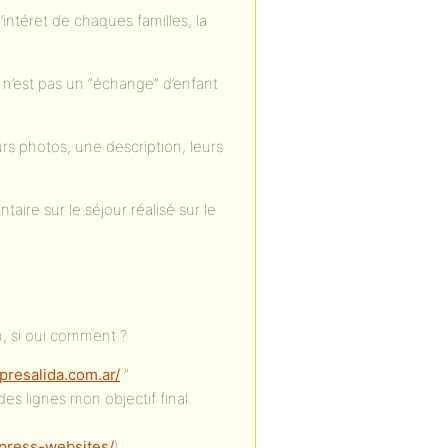
intéret de chaques familles, la
e n’est pas un “échange” d’enfant
rs photos, une description, leurs
aire sur le séjour réalisé sur le
n, si oui comment ?
/presalida.com.ar/
”
des lignes mon objectif final.
press-websites/
)