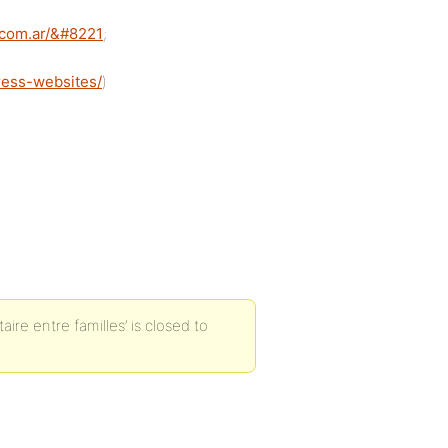
a.com.ar/&#8221
;
ess-websites/
)
re entre familles’ is closed to