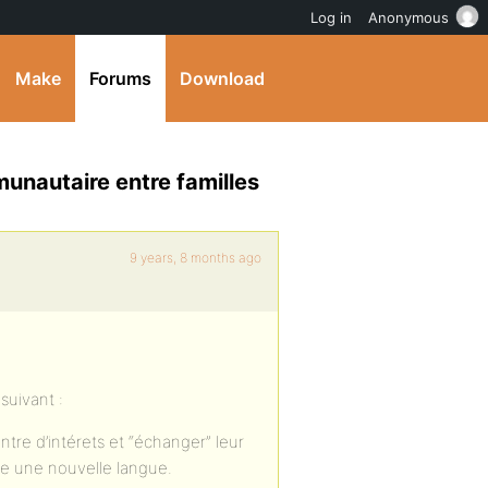
Log in
Anonymous
Make
Forums
Download
unautaire entre familles
9 years, 8 months ago
suivant :
entre d’intérets et “échanger” leur
dre une nouvelle langue.