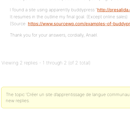
I found a site using apparently buddypress “
http://presalid
It resumes in the outline my final goal. (Except online sales)
(Source:
https://www.sourcewp.com/examples-of-buddypr
Thank you for your answers, cordially, Anaël.
Viewing 2 replies - 1 through 2 (of 2 total)
The topic ‘Créer un site d’apprentissage de langue communautai
new replies.