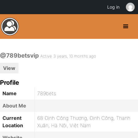
Log in
@789betsvip
Active 3 years, 10 months ago
View
Profile
Name
789bets
About Me
Current
68 Định Công Thượng, Định Công, Thanh
Location
Xuân, Hà Nội, Việt Nam
Website