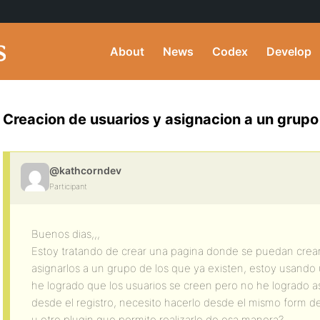
About
News
Codex
Develop
Creacion de usuarios y asignacion a un grupo 
@kathcorndev
Participant
Buenos dias,,,
Estoy tratando de crear una pagina donde se puedan crea
asignarlos a un grupo de los que ya existen, estoy usando u
he logrado que los usuarios se creen pero no he logrado a
desde el registro, necesito hacerlo desde el mismo form de
u otro plugin que permite realizarlo de esa manera?