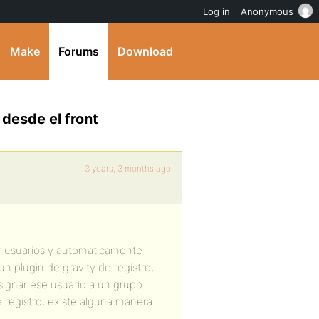
Log in
Anonymous
Make
Forums
Download
desde el front
3 years, 3 months ago
r usuarios y automaticamente
n plugin de gravity de registro,
signar ese usuario a un grupo
 registro, existe alguna manera