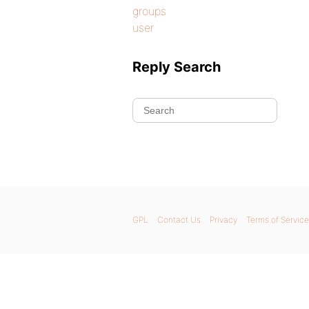
groups
user
Reply Search
GPL
Contact Us
Privacy
Terms of Service