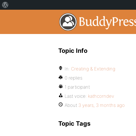
Topic Info
In:
Creating & Extending
0 replies
1 participant
Last voice:
kathcorndev
About
3 years, 3 months ago
Topic Tags