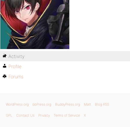
Activity
Profile
Forums
WordPress.org
bbPress.org
BuddyPress.org
Matt
Blog RSS
GPL
Contact Us
Privacy
Terms of Service
X